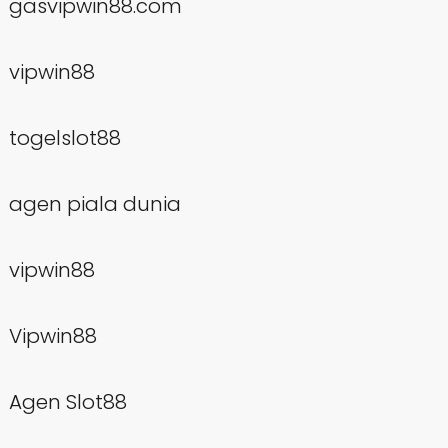
gasvipwin88.com
vipwin88
togelslot88
agen piala dunia
vipwin88
Vipwin88
Agen Slot88