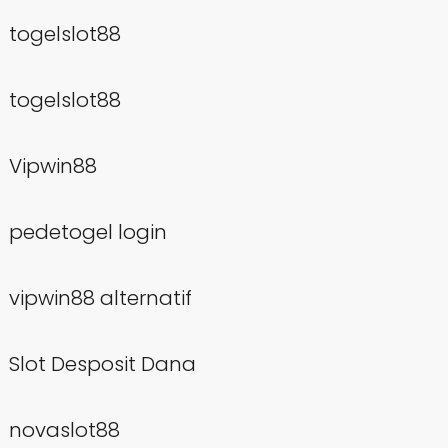
togelslot88
togelslot88
Vipwin88
pedetogel login
vipwin88 alternatif
Slot Desposit Dana
novaslot88