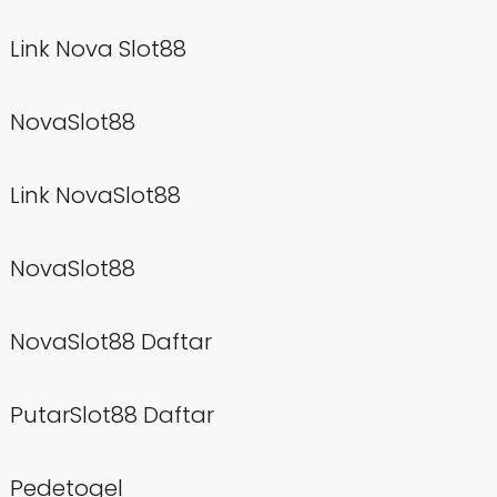
Link Nova Slot88
NovaSlot88
Link NovaSlot88
NovaSlot88
NovaSlot88 Daftar
PutarSlot88 Daftar
Pedetogel