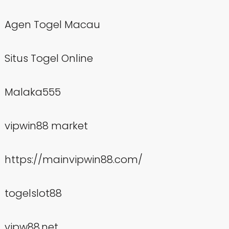
Agen Togel Macau
Situs Togel Online
Malaka555
vipwin88 market
https://mainvipwin88.com/
togelslot88
vipw88.net