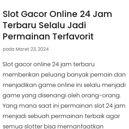
Slot Gacor Online 24 Jam
Terbaru Selalu Jadi
Permainan Terfavorit
pada
Maret 23, 2024
Slot gacor online 24 jam terbaru
memberikan peluang banyak pemain dan
menjadikan game online ini selalu menjadi
game yang disenangi oleh orang-orang.
Yang mana saat ini permainan slot 24 jam
menjadi sebuah permainan terbaik agar
semua slotter bisa memanfaatkan