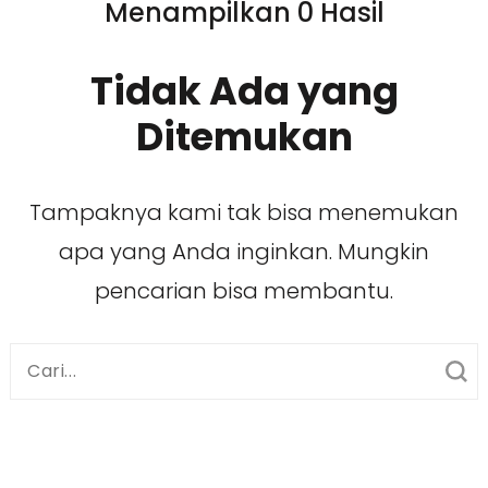
Menampilkan 0 Hasil
Tidak Ada yang
Ditemukan
Tampaknya kami tak bisa menemukan
apa yang Anda inginkan. Mungkin
pencarian bisa membantu.
Cari
untuk: