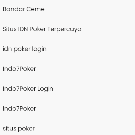
Bandar Ceme
Situs IDN Poker Terpercaya
idn poker login
Indo7Poker
Indo7Poker Login
Indo7Poker
situs poker