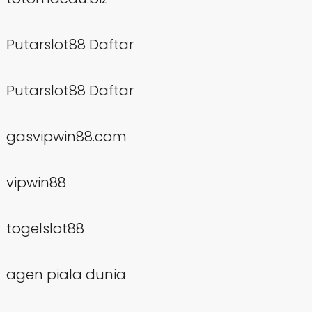
Putarslot88 Daftar
Putarslot88 Daftar
gasvipwin88.com
vipwin88
togelslot88
agen piala dunia