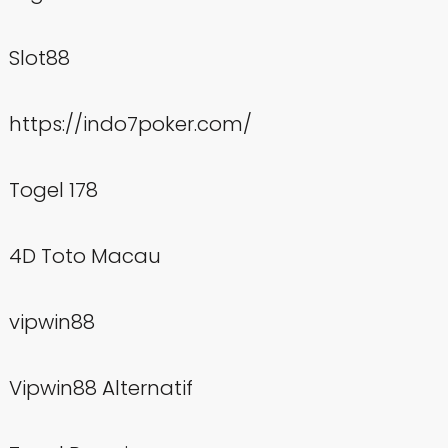
Slot88
https://indo7poker.com/
Togel 178
4D Toto Macau
vipwin88
Vipwin88 Alternatif