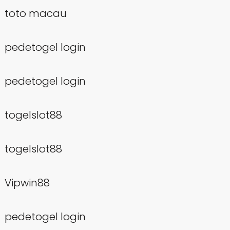
toto macau
pedetogel login
pedetogel login
togelslot88
togelslot88
Vipwin88
pedetogel login