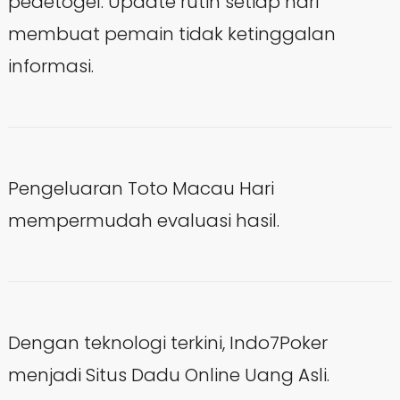
pedetogel
. Update rutin setiap hari
membuat pemain tidak ketinggalan
informasi.
Pengeluaran Toto Macau
Hari
mempermudah evaluasi hasil.
Dengan teknologi terkini, Indo7Poker
menjadi
Situs Dadu Online
Uang Asli.