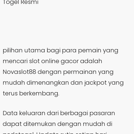
Togel Resmi
pilihan utama bagi para pemain yang
mencari slot online gacor adalah
Novaslot88
dengan permainan yang
mudah dimenangkan dan jackpot yang
terus berkembang.
Data keluaran dari berbagai pasaran
dapat ditemukan dengan mudah di