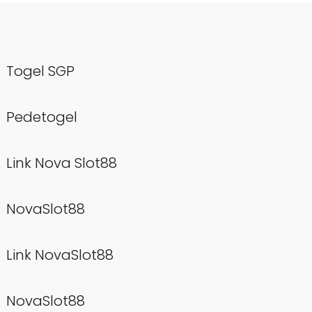
Togel SGP
Pedetogel
Link Nova Slot88
NovaSlot88
Link NovaSlot88
NovaSlot88