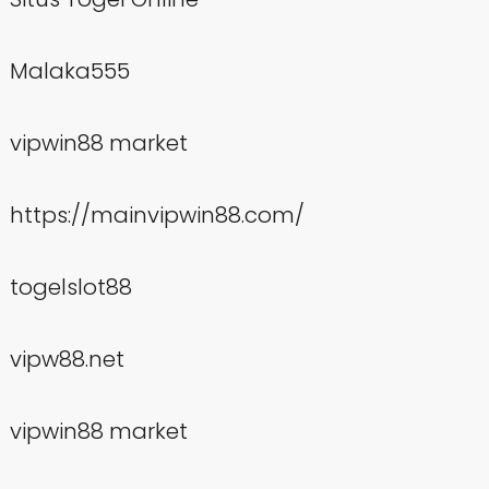
Malaka555
vipwin88 market
https://mainvipwin88.com/
togelslot88
vipw88.net
vipwin88 market