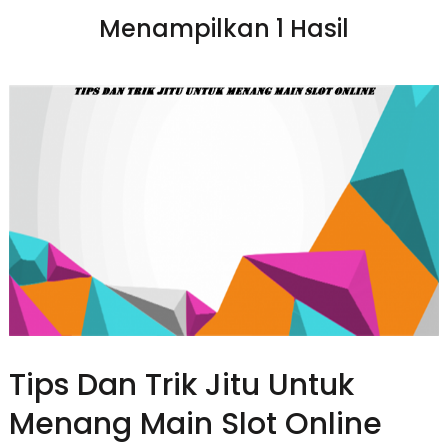
Menampilkan 1 Hasil
Tips Dan Trik Jitu Untuk
Menang Main Slot Online