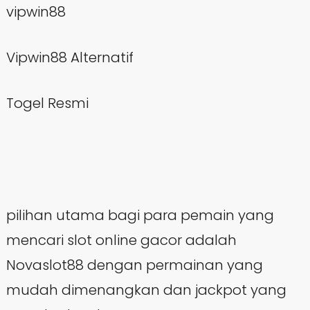
vipwin88
Vipwin88 Alternatif
Togel Resmi
pilihan utama bagi para pemain yang
mencari slot online gacor adalah
Novaslot88
dengan permainan yang
mudah dimenangkan dan jackpot yang