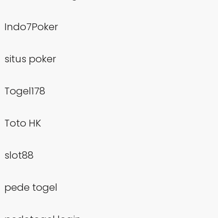
Indo7Poker
situs poker
Togel178
Toto HK
slot88
pede togel