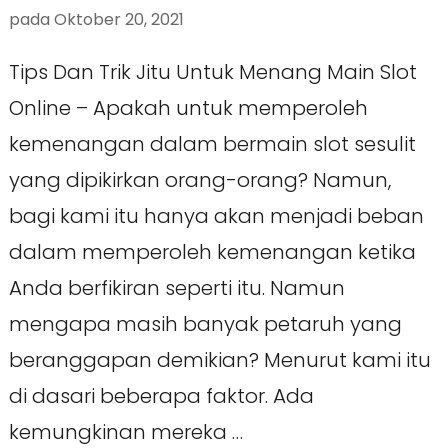
pada
Oktober 20, 2021
Tips Dan Trik Jitu Untuk Menang Main Slot
Online – Apakah untuk memperoleh
kemenangan dalam bermain slot sesulit
yang dipikirkan orang-orang? Namun,
bagi kami itu hanya akan menjadi beban
dalam memperoleh kemenangan ketika
Anda berfikiran seperti itu. Namun
mengapa masih banyak petaruh yang
beranggapan demikian? Menurut kami itu
di dasari beberapa faktor. Ada
kemungkinan mereka …