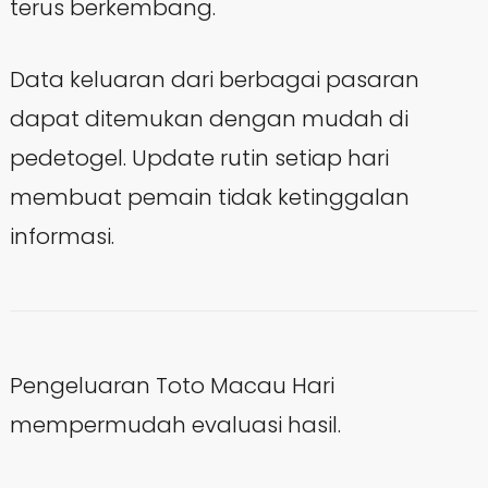
terus berkembang.
Data keluaran dari berbagai pasaran
dapat ditemukan dengan mudah di
pedetogel
. Update rutin setiap hari
membuat pemain tidak ketinggalan
informasi.
Pengeluaran Toto Macau
Hari
mempermudah evaluasi hasil.