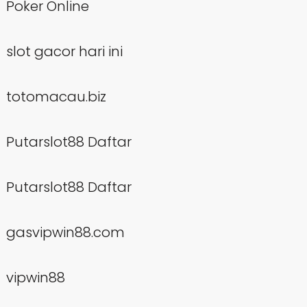
Poker Online
slot gacor hari ini
totomacau.biz
Putarslot88 Daftar
Putarslot88 Daftar
gasvipwin88.com
vipwin88