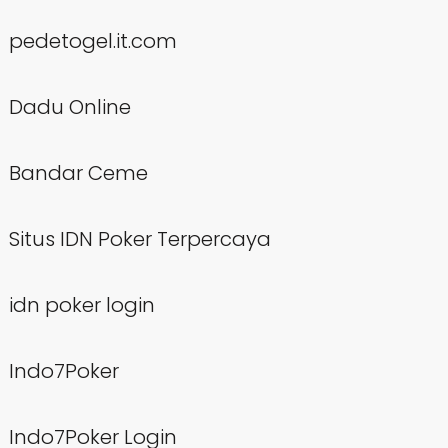
pedetogel.it.com
Dadu Online
Bandar Ceme
Situs IDN Poker Terpercaya
idn poker login
Indo7Poker
Indo7Poker Login