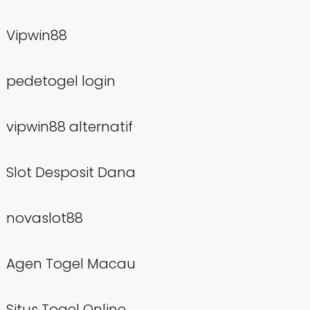
Vipwin88
pedetogel login
vipwin88 alternatif
Slot Desposit Dana
novaslot88
Agen Togel Macau
Situs Togel Online