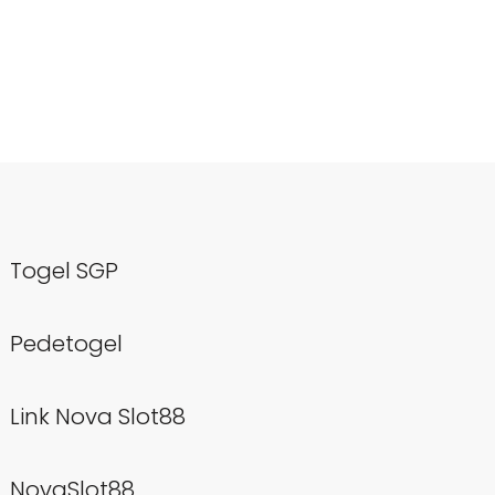
Togel SGP
Pedetogel
Link Nova Slot88
NovaSlot88