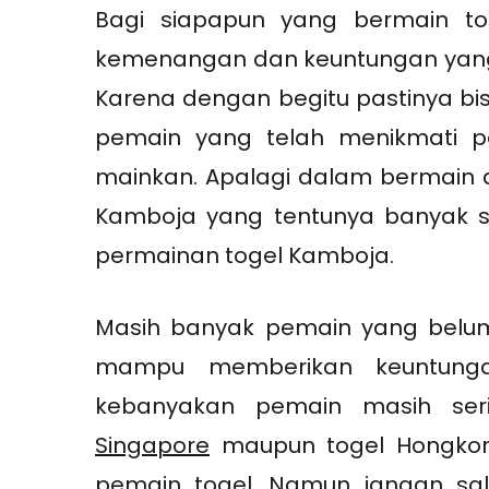
Bagi siapapun yang bermain to
kemenangan dan keuntungan yang 
Karena dengan begitu pastinya bi
pemain yang telah menikmati p
mainkan. Apalagi dalam bermain 
Kamboja yang tentunya banyak s
permainan togel Kamboja.
Masih banyak pemain yang belu
mampu memberikan keuntunga
kebanyakan pemain masih se
Singapore
maupun togel Hongkong
pemain togel. Namun jangan sa