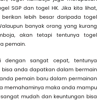
el SGP dan togel HK. Jika kita lihat,
berikan lebih besar daripada togel
 Walaupun banyak orang yang kurang
boja, akan tetapi tentunya togel
ra pemain.
 dengan sangat cepat, tentunya
 bisa anda dapatkan dalam bermain
gi anda pemain baru dalam permainan
anda memahaminya maka anda mampu
 sangat mudah dan keuntungan bisa