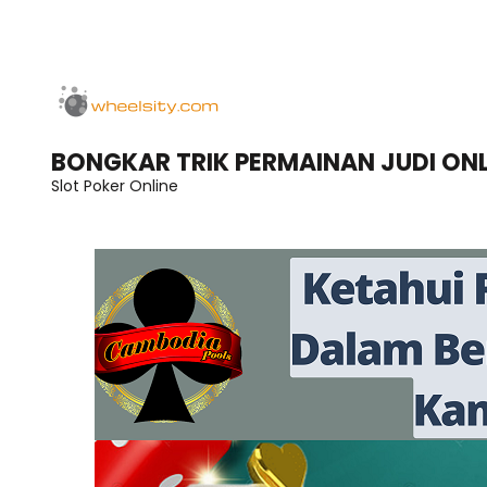
Lompat
ke
konten
(Tekan
BONGKAR TRIK PERMAINAN JUDI ONL
Enter)
Slot Poker Online