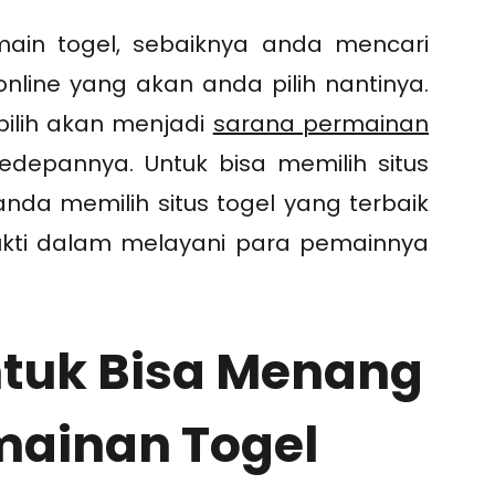
main togel, sebaiknya anda mencari
 online yang akan anda pilih nantinya.
pilih akan menjadi
sarana permainan
edepannya. Untuk bisa memilih situs
anda memilih situs togel yang terbaik
ukti dalam melayani para pemainnya
Untuk Bisa Menang
mainan Togel