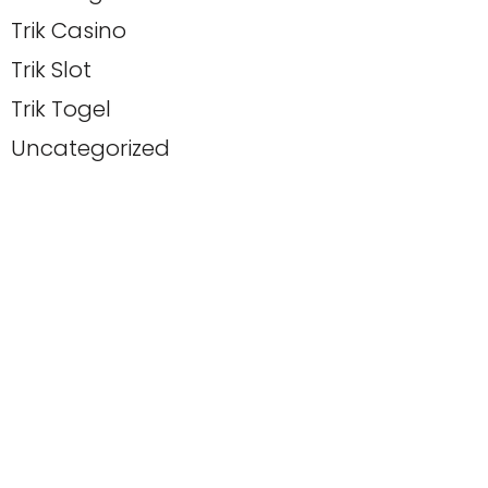
Trik Casino
Trik Slot
Trik Togel
Uncategorized