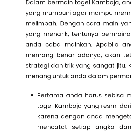
Dalam bermain togel Kamboja, and
yang mumpuni agar mampu membe
melimpah. Dengan cara main ya
yang menarik, tentunya permaina
anda coba mainkan. Apabila and
memang benar adanya, akan te
strategi dan trik yang sangat jitu
menang untuk anda dalam permaina
Pertama anda harus sebisa mu
togel Kamboja yang resmi dar
karena dengan anda mengetahu
mencatat setiap angka dan