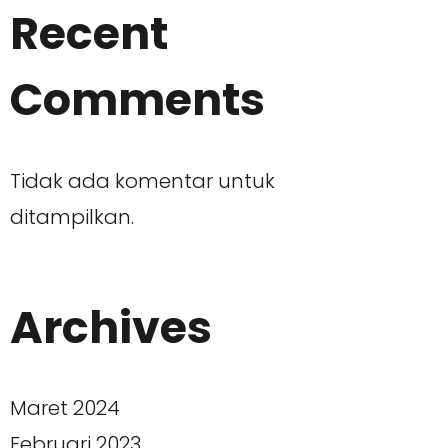
Recent
Comments
Tidak ada komentar untuk
ditampilkan.
Archives
Maret 2024
Februari 2023