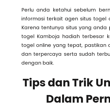
Perlu anda ketahui sebelum ber
informasi terkait agen situs togel
Karena tentunya situs yang anda 
togel Kamboja hadiah terbesar k
togel online yang tepat, pastikan 
dan terpercaya serta sudah terb
dengan baik.
Tips dan Trik 
Dalam Per