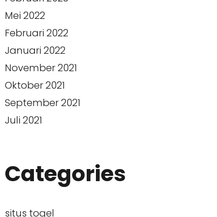
Mei 2022
Februari 2022
Januari 2022
November 2021
Oktober 2021
September 2021
Juli 2021
Categories
situs togel